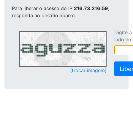
Para liberar o acesso
do IP
216.73.216.59
,
responda ao desafio abaixo.
Digite 
lado no
[trocar imagem]