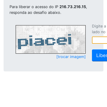
Para liberar o acesso
do IP
216.73.216.15
,
responda ao desafio abaixo.
Digite 
lado no
[trocar imagem]